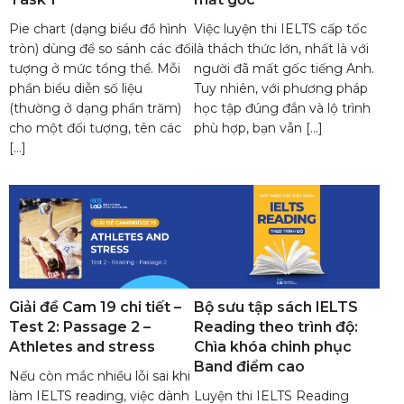
Pie chart (dạng biểu đồ hình
Việc luyện thi IELTS cấp tốc
tròn) dùng để so sánh các đối
là thách thức lớn, nhất là với
tượng ở mức tổng thể. Mỗi
người đã mất gốc tiếng Anh.
phần biểu diễn số liệu
Tuy nhiên, với phương pháp
(thường ở dạng phần trăm)
học tập đúng đắn và lộ trình
cho một đối tượng, tên các
phù hợp, bạn vẫn […]
[…]
Giải đề Cam 19 chi tiết –
Bộ sưu tập sách IELTS
Test 2: Passage 2 –
Reading theo trình độ:
Athletes and stress
Chìa khóa chinh phục
Band điểm cao
Nếu còn mắc nhiều lỗi sai khi
làm IELTS reading, việc dành
Luyện thi IELTS Reading