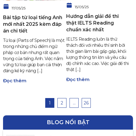
15/05/25
17/05/25
Hướng dẫn giải đề thi
Bài tập từ loại tiếng Anh
thật IELTS Reading
mới nhất 2025 kèm đáp
chuẩn xác nhất
án chi tiết
IELTS Reading luôn là thử
Từ loại (Parts of Speech) là một
thách đối với nhiều thí sinh bởi
trong những chủ điểm ngữ
thời gian làm bài gấp gáp, khối
pháp cơ bản nhưng rất quan
lượng thông tin lớn và yêu cầu
trọng của tiếng Anh. Việc nắm
độ chính xác cao. Việc giải đề thi
vững từ loại giúp bạn cải thiện
thật […]
đáng kể kỹ năng […]
Đọc thêm
Đọc thêm
1
2
…
26
BLOG NỔI BẬT