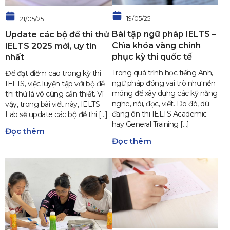
19/05/25
21/05/25
Bài tập ngữ pháp IELTS –
Update các bộ đề thi thử
Chìa khóa vàng chinh
IELTS 2025 mới, uy tín
phục kỳ thi quốc tế
nhất
Trong quá trình học tiếng Anh,
Để đạt điểm cao trong kỳ thi
ngữ pháp đóng vai trò như nền
IELTS, việc luyện tập với bộ đề
móng để xây dựng các kỹ năng
thi thử là vô cùng cần thiết. Vì
nghe, nói, đọc, viết. Do đó, dù
vậy, trong bài viết này, IELTS
đang ôn thi IELTS Academic
Lab sẽ update các bộ đề thi […]
hay General Training […]
Đọc thêm
Đọc thêm