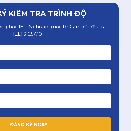
Ý KIỂM TRA TRÌNH ĐỘ
ờng học IELTS chuẩn quốc tế! Cam kết đầu ra
IELTS 6.5/7.0+