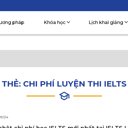
ương pháp
Khóa học
Lịch khai giảng
THẺ:
CHI PHÍ LUYỆN THI IELTS
09/24
nhật chi phí học IELTS mới nhất tại IELTS 