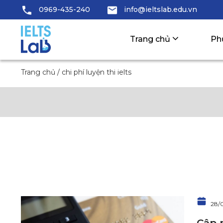
0969-435-240
info@ieltslab.edu.vn
Trang chủ
Ph
Trang chủ
/
chi phí luyện thi ielts
28/
Cập 