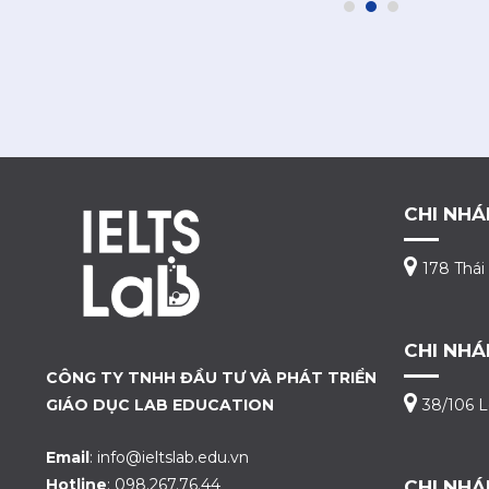
CHI NHÁ
178 Thái
CHI NHÁ
CÔNG TY TNHH ĐẦU TƯ VÀ PHÁT TRIỂN
GIÁO DỤC LAB EDUCATION
38/106 L
Email
: info@ieltslab.edu.vn
Hotline
: 098.267.76.44
CHI NHÁ