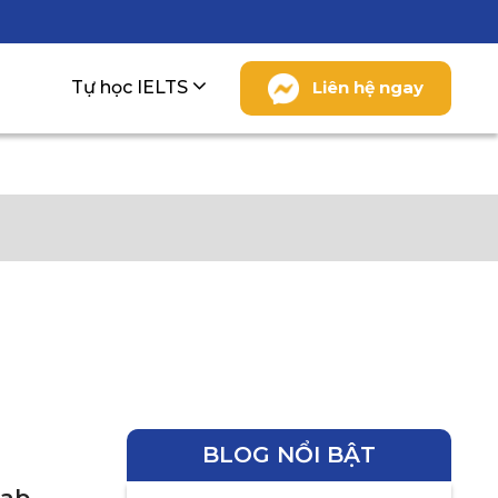
Tự học IELTS
Liên hệ ngay
BLOG NỔI BẬT
Lab