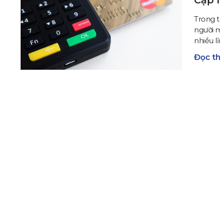
Trong t
người m
nhiều lĩ
Đọc t