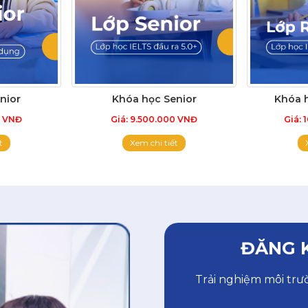
nior
Khóa học Senior
Khóa 
0 VNĐ
Giá: 9.500.000 VNĐ
Giá: 
t
Xem chi tiết
ĐĂNG K
Trải nghiệm môi trư