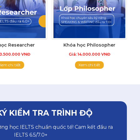
học Researcher
Khóa học Philosopher
10.500.000 VNĐ
Giá: 14.000.000 VNĐ
Xem chi tiết
Xem chi tiết
Ý KIỂM TRA TRÌNH ĐỘ
ờng học IELTS chuẩn quốc tế! Cam kết đầu ra
IELTS 6.5/7.0+