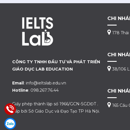
CHI NHÁ
178 Thái
CHI NHÁ
CÔNG TY TNHH ĐẦU TƯ VÀ PHÁT TRIỂN
GIÁO DỤC LAB EDUCATION
38/106 L
Email
: info@ieltslab.edu.vn
Hotline
: 098.267.76.44
CHI NHÁ
Giấy phép thành lập số 1966/GCN-SGDĐT .
165 Cầu 
Cấp bởi Sở Giáo Dục và Đạo Tạo TP Hà Nội.