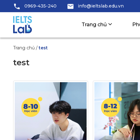
0969-435-240
info@ieltslab.edu.vn
Trang chủ
Ph
Trang chủ
/
test
test