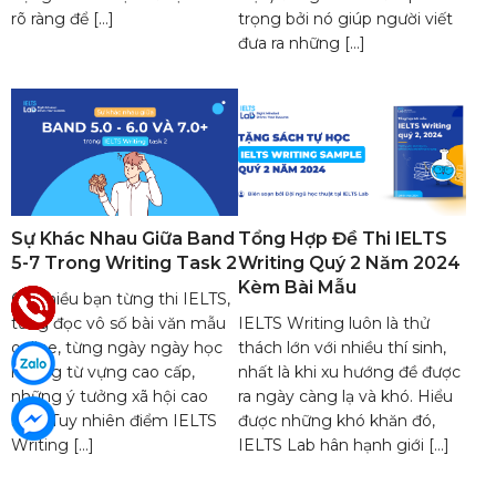
rõ ràng để […]
trọng bởi nó giúp người viết
đưa ra những […]
Sự Khác Nhau Giữa Band
Tổng Hợp Đề Thi IELTS
5-7 Trong Writing Task 2
Writing Quý 2 Năm 2024
Kèm Bài Mẫu
Có nhiều bạn từng thi IELTS,
từng đọc vô số bài văn mẫu
IELTS Writing luôn là thử
online, từng ngày ngày học
thách lớn với nhiều thí sinh,
những từ vựng cao cấp,
nhất là khi xu hướng đề được
những ý tưởng xã hội cao
ra ngày càng lạ và khó. Hiểu
siêu. Tuy nhiên điểm IELTS
được những khó khăn đó,
Writing […]
IELTS Lab hân hạnh giới […]