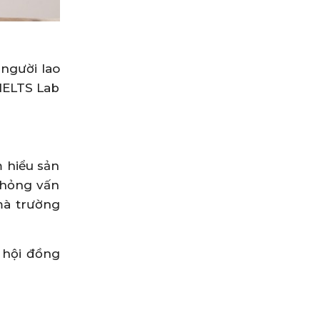
người lao
 IELTS Lab
m hiểu sản
phỏng vấn
mà trường
 hội đồng