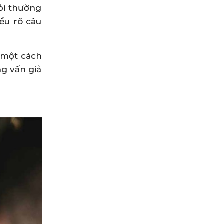
ỏi thường
ểu rõ câu
g một cách
ng vấn giả