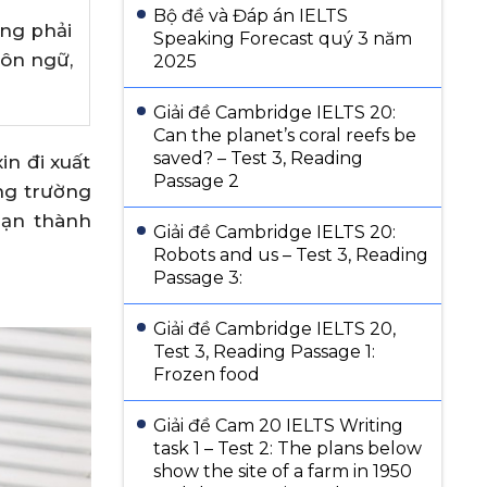
Bộ đề và Đáp án IELTS
ờng phải
Speaking Forecast quý 3 năm
gôn ngữ,
2025
Giải đề Cambridge IELTS 20:
Can the planet’s coral reefs be
saved? – Test 3, Reading
in đi xuất
Passage 2
ng trường
bạn thành
Giải đề Cambridge IELTS 20:
Robots and us – Test 3, Reading
Passage 3:
Giải đề Cambridge IELTS 20,
Test 3, Reading Passage 1:
Frozen food
Giải đề Cam 20 IELTS Writing
task 1 – Test 2: The plans below
show the site of a farm in 1950