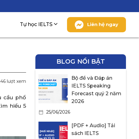
Tự học IELTS
Liên hệ ngay
BLOG NỔI BẬT
Bộ đề và Đáp án
246 lượt xem
IELTS Speaking
Forecast quý 2 năm
êu cầu phổ
2026
ìm hiểu 5
25/06/2026
[PDF + Audio] Tải
sách IELTS