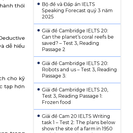
Bộ đề và Đáp án IELTS
thành thói
Speaking Forecast quý 3 năm
2025
Giải đề Cambridge IELTS 20:
Can the planet’s coral reefs be
 Deductive
saved? – Test 3, Reading
và dễ hiểu
Passage 2
Giải đề Cambridge IELTS 20:
Robots and us – Test 3, Reading
Passage 3:
ích cho kỹ
ức tạp hơn
Giải đề Cambridge IELTS 20,
Test 3, Reading Passage 1:
Frozen food
Giải đề Cam 20 IELTS Writing
task 1 – Test 2: The plans below
show the site of a farm in 1950