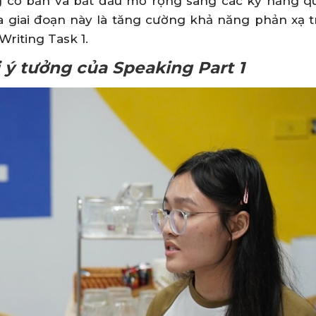
ng cơ bản và bắt đầu mở rộng sang các kỹ năng q
ủa giai đoạn này là tăng cường khả năng phản xạ 
riting Task 1.
i ý tưởng của Speaking Part 1