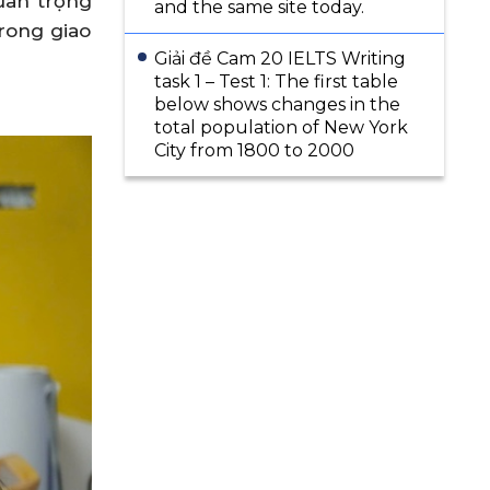
uan trọng
and the same site today.
trong giao
Giải đề Cam 20 IELTS Writing
task 1 – Test 1: The first table
below shows changes in the
total population of New York
City from 1800 to 2000