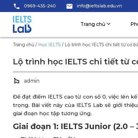
0969-435-240
info@ieltslab.edu.vn
Trang chủ
Ph
Trang chủ
/
Học IELTS
/
Lộ trình học IELTS chi tiết từ cơ 
Lộ trình học IELTS chi tiết từ
admin
Để đạt điểm IELTS cao từ con số 0, việc lên k
trọng. Bài viết này của IELTS Lab sẽ giới thiệ
giai đoạn học tập tương ứng.
Giai đoạn 1: IELTS Junior (2.0 – 