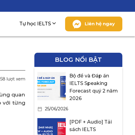
Tự học IELTS
Liên hệ ngay
BLOG NỔI BẬT
Bộ đề và Đáp án
358 lượt xem
IELTS Speaking
Forecast quý 2 năm
 cùng quan
2026
o với từng
25/06/2026
[PDF + Audio] Tải
sách IELTS