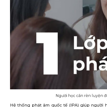
Người học cần rèn luyện 
Hệ thống phát âm quốc tế (IPA) giúp người 