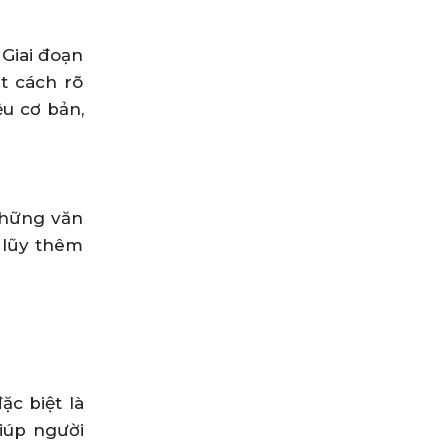
 Giai đoạn
ột cách rõ
ệu cơ bản,
những văn
 lũy thêm
ặc biệt là
giúp người