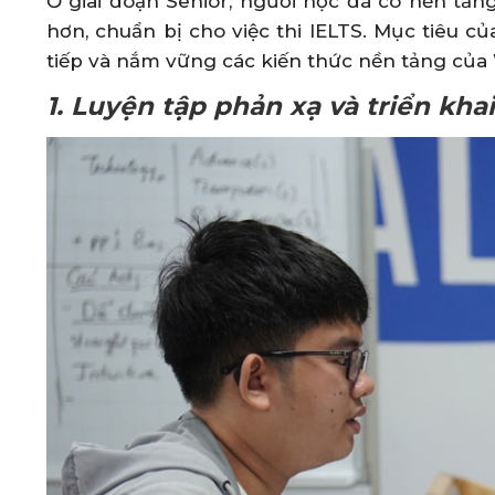
Ở giai đoạn Senior, người học đã có nền tả
hơn, chuẩn bị cho việc thi IELTS. Mục tiêu c
tiếp và nắm vững các kiến thức nền tảng của W
1. Luyện tập phản xạ và triển kha