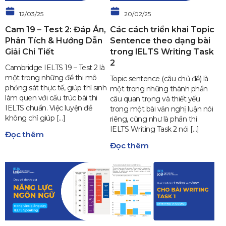
12/03/25
20/02/25
Cam 19 – Test 2: Đáp Án,
Các cách triển khai Topic
Phân Tích & Hướng Dẫn
Sentence theo dạng bài
Giải Chi Tiết
trong IELTS Writing Task
2
Cambridge IELTS 19 – Test 2 là
một trong những đề thi mô
Topic sentence (câu chủ đề) là
phỏng sát thực tế, giúp thí sinh
một trong những thành phần
làm quen với cấu trúc bài thi
câu quan trọng và thiết yếu
IELTS chuẩn. Việc luyện đề
trong một bài văn nghị luận nói
không chỉ giúp […]
riêng, cũng như là phần thi
IELTS Writing Task 2 nói […]
Đọc thêm
Đọc thêm