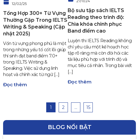
27/11/24
12/02/25
Bộ sưu tập sách IELTS
Tổng Hợp 300+ Từ Vựng
Reading theo trình độ:
Thường Gặp Trong IELTS
Chìa khóa chinh phục
Writing & Speaking (Cập
Band điểm cao
nhật 2025)
Luyện thi IELTS Reading không
Vốn từ vựng phong phú là một
chỉ yêu cầu một kế hoạch học
trong những yếu tố cốt lõi giúp
tập rõ ràng mà còn đòi hỏi các
thí sinh đạt band điểm 7.0+
tài liệu phù hợp với trình độ và
trong IELTS Writing &
mục tiêu cá nhân. Trong bài viết
Speaking. Việc sử dụng linh
[…]
hoạt và chính xác từ ngữ […]
Đọc thêm
Đọc thêm
1
2
…
15
BLOG NỔI BẬT