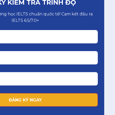
Ý KIỂM TRA TRÌNH ĐỘ
ờng học IELTS chuẩn quốc tế! Cam kết đầu ra
IELTS 6.5/7.0+