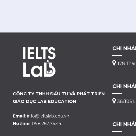
CHI NHÁ
178 Thái
CHI NHÁ
CÔNG TY TNHH ĐẦU TƯ VÀ PHÁT TRIỂN
GIÁO DỤC LAB EDUCATION
38/106 L
Email
: info@ieltslab.edu.vn
Hotline
: 098.267.76.44
CHI NHÁ