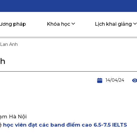
ương pháp
Khóa học
Lịch khai giảng
 Lan Anh
nh
14/04/24
H
ạm Hà Nội
ệ
học viên đạt các band điểm cao
6.5-7.5 IELTS