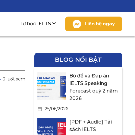
Tự học IELTS
Liên hệ ngay
BLOG NỔI BẬT
Bộ đề và Đáp án
0 lượt xem
IELTS Speaking
Forecast quý 2 năm
2026
25/06/2026
[PDF + Audio] Tải
sách IELTS