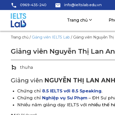
0969-435-240
info@ieltslab.edu.vn
Trang chủ
Ph
Trang chủ
/
Giảng viên IELTS Lab
/
Giảng viên Nguyễn Thị
Giảng viên Nguyễn Thị Lan A
thuha
Giảng viên
NGUYỄN THỊ LAN AN
Chứng chỉ
8.5 IELTS với 8.5 Speaking
.
Chứng chỉ
Nghiệp vụ Sư Phạm
– ĐH Sư ph
Nhiều năm giảng dạy IELTS với
nhiều thế h