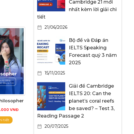
Cambridge 21 mới
nhất kèm lời giải chi
tiết
21/06/2026
Bộ đề và Đáp án
IELTS Speaking
Forecast quý 3 năm
2025
15/11/2025
Giải đề Cambridge
IELTS 20: Can the
hilosopher
planet’s coral reefs
be saved? – Test 3,
0.000 VNĐ
Reading Passage 2
i tiết
20/07/2025