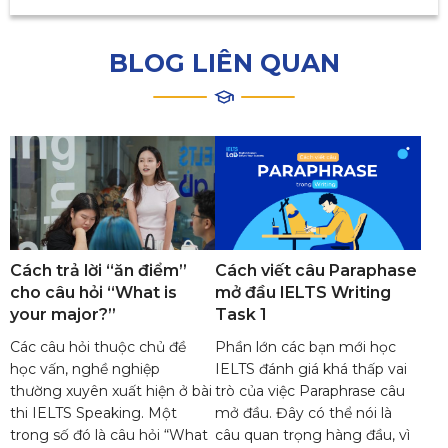
BLOG LIÊN QUAN
Cách trả lời “ăn điểm”
Cách viết câu Paraphase
cho câu hỏi “What is
mở đầu IELTS Writing
your major?”
Task 1
Các câu hỏi thuộc chủ đề
Phần lớn các bạn mới học
học vấn, nghề nghiệp
IELTS đánh giá khá thấp vai
thường xuyên xuất hiện ở bài
trò của việc Paraphrase câu
thi IELTS Speaking. Một
mở đầu. Đây có thể nói là
trong số đó là câu hỏi “What
câu quan trọng hàng đầu, vì