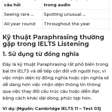
câu hỏi
trong audio
Seeing rare …
Spotting unusual …
All year round
Throughout the year
Kỹ thuật Paraphrasing thường
gặp trong IELTS Listening
1. Sử dụng từ đồng nghĩa
Đây là kỹ thuật Paraphrasing rất phổ biến trong
bài thi IELTS và dễ tiếp cận đối với người học, vì
việc nhận diện từ đồng nghĩa hoặc cận nghĩa sẽ
dễ dàng hơn việc nhận diện thông tin thông
qua việc thay đổi cấu trúc câu hoặc diễn đạt
bằng cách khác dài dòng, phức tạp hơn.
Ví dụ: (Nguồn: Cambridge IELTS 11 – Test 03)