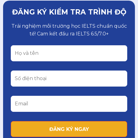
ĐĂNG KÝ KIỂM TRA TRÌNH ĐỘ
Trải nghiệm môi trường học IELTS chuẩn quốc
tế! Cam kết đầu ra IELTS 6.5/7.0+