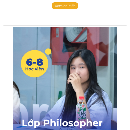
Xem chi tiết