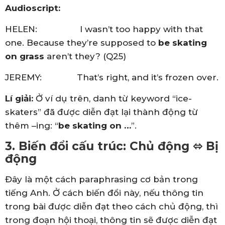
Audioscript:
HELEN: I wasn’t too happy with that
one. Because they’re supposed to
be skating
on grass
aren’t they? (Q25)
JEREMY: That’s right, and it’s frozen over.
Lí giải:
Ở ví dụ trên, danh từ keyword “ice-
skaters” đã được diễn đạt lại thành động từ
thêm –ing: “
be skating on …
”.
3. Biến đổi cấu trúc: Chủ động ⬄ Bị
động
Đây là một cách paraphrasing cơ bản trong
tiếng Anh. Ở cách biến đổi này, nếu thông tin
trong bài được diễn đạt theo cách chủ động, thì
trong đoạn hội thoại, thông tin sẽ được diễn đạt