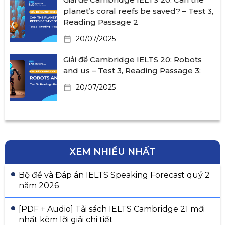
planet’s coral reefs be saved? – Test 3,
Reading Passage 2
20/07/2025
Giải đề Cambridge IELTS 20: Robots
and us – Test 3, Reading Passage 3:
20/07/2025
XEM NHIỀU NHẤT
Bộ đề và Đáp án IELTS Speaking Forecast quý 2
năm 2026
[PDF + Audio] Tải sách IELTS Cambridge 21 mới
nhất kèm lời giải chi tiết