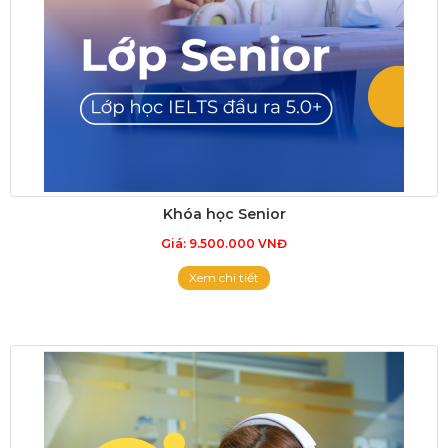
Khóa học Senior
Giá: 9.500.000 VNĐ
Xem chi tiết