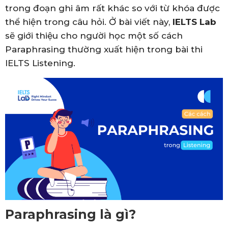
trong đoạn ghi âm rất khác so với từ khóa được
thể hiện trong câu hỏi. Ở bài viết này,
IELTS Lab
sẽ giới thiệu cho người học một số cách
Paraphrasing thường xuất hiện trong bài thi
IELTS Listening.
Paraphrasing là gì?