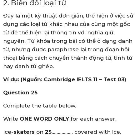
2. Biến đổi loại từ
Đây là một kỹ thuật đơn giản, thể hiện ở việc sử
dụng các loại từ khác nhau của cùng một gốc
từ để thể hiện lại thông tin với nghĩa giữ
nguyên. Từ khóa trong bài có thể ở dạng danh
từ, nhưng được paraphrase lại trong đoạn hội
thoại bằng cách chuyển thành động từ, tính từ
hay danh từ ghép.
Ví dụ: (Nguồn: Cambridge IELTS 11 – Test 03)
Question 25
Complete the table below.
Write
ONE WORD ONLY
for each answer.
Ice-
skaters
on
25
…………….. covered with ice.